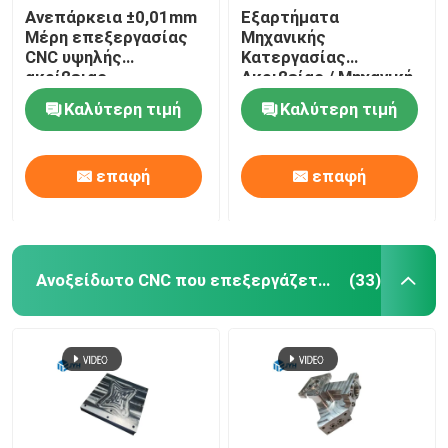
Ανεπάρκεια ±0,01mm
Εξαρτήματα
Μέρη επεξεργασίας
Μηχανικής
Υπηρεσίες εκτόξευσης αλουμινίου
CNC υψηλής
Κατεργασίας
ακρίβειας
Ακριβείας / Μηχανική
Κατεργασία CNC
Dienste für Drahterodieren
Καλύτερη τιμή
Καλύτερη τιμή
Υπηρεσίες επεξεργασίας επιφανειών
επαφή
επαφή
Υπηρεσία μηχανικής συναρμολόγησης
Ανοξείδωτο CNC που επεξεργάζεται τις υπηρεσίες στη μηχανή
(33)