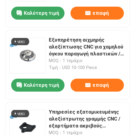
Καλύτερη τιμή
επαφή
Εξυπηρέτηση αιχμηρής
αλεξίπτωσης CNC για χαμηλού
όγκου παραγωγή πλαστικών /
μεταλλικών εξαρτημάτων
MOQ：1 τεμάχιο
Τιμή：USD 10-100 Piece
Καλύτερη τιμή
επαφή
Σπίτι
Υπηρεσίες εξατομικευμένης
Υπηρεσίες
αλεξίστρωτης γραμμής CNC /
εξαρτήματα ακριβούς
αλεξίστρωτης γραμμής CNC
VR παρουσιάστε
MOQ：1 τεμάχιο