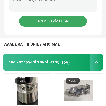
Υπηρεσίες επεξεργασίας CNC 5 άξων
πλαστική υπηρεσία σχηματοποίησης εγχύσεων
CNC γυρίζοντας υπηρεσία
ΑΛΛΕΣ ΚΑΤΗΓΟΡΙΕΣ ΑΠΟ ΜΑΣ
Υπηρεσία ρίψεων κύβων
cnc κατεργασία ακρίβειας
(64)
Σκενωτό χύτευση ταχείας κατασκευής πρωτοτύπων
Προσαρμοσμένες υπηρεσίες τρισδιάστατης εκτύπωσ
Κατασκευή μούχλας