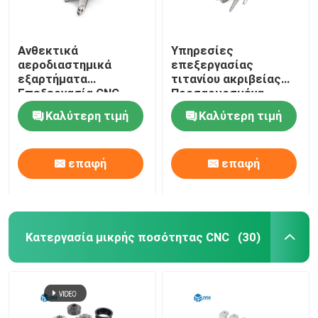
Ανθεκτικά
Υπηρεσίες
αεροδιαστημικά
επεξεργασίας
εξαρτήματα
τιτανίου ακριβείας
Επεξεργασία CNC
Προσαρμοσμένα
Τμηματα τιτανίου
σχέδια ODM
Καλύτερη τιμή
Καλύτερη τιμή
0.01-0.005mm
διαθέσιμα
Ανεπάρκεια
επαφή
επαφή
Κατεργασία μικρής ποσότητας CNC
(30)