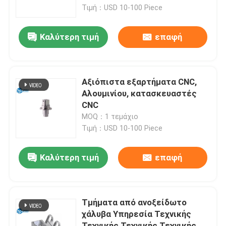
για μέρη από ανοξείδωτο
Τιμή：USD 10-100 Piece
χάλυβα
Περίπου εμείς
Καλύτερη τιμή
επαφή
Γύρος εργοστασίων
Αξιόπιστα εξαρτήματα CNC,
Ποιοτικός έλεγχος
Αλουμινίου, κατασκευαστές
CNC
MOQ：1 τεμάχιο
Μας ελάτε σε επαφή με
Τιμή：USD 10-100 Piece
Ειδήσεις
Καλύτερη τιμή
επαφή
Περιπτώσεις
Τμήματα από ανοξείδωτο
χάλυβα Υπηρεσία Τεχνικής
Ζητήστε ένα απόσπασμα
Τεχνικής Τεχνικής Τεχνικής