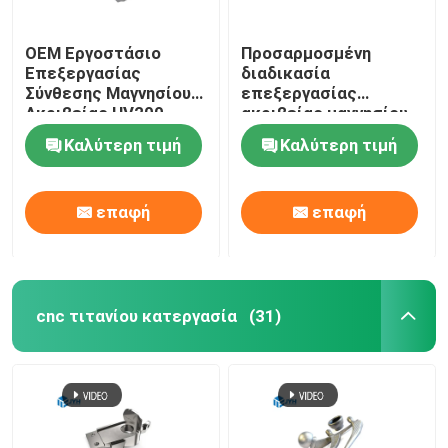
OEM Εργοστάσιο
Προσαρμοσμένη
Επεξεργασίας
διαδικασία
Σύνθεσης Μαγνησίου
επεξεργασίας
Ακριβείας HV200 -
ακριβείας μαγνησίου
HV350
για προϊόντα
Καλύτερη τιμή
Καλύτερη τιμή
κιβωτίων ταχυτήτων
επαφή
επαφή
cnc τιτανίου κατεργασία
(31)