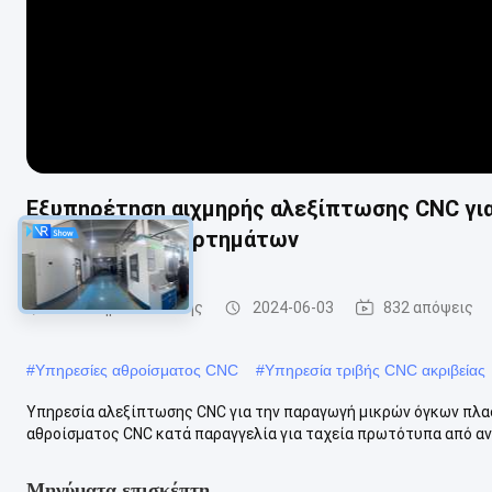
Εξυπηρέτηση αιχμηρής αλεξίπτωσης CNC γι
μεταλλικών εξαρτημάτων
CNC υπηρεσία άλεσης
2024-06-03
832 απόψεις
#
Υπηρεσίες αθροίσματος CNC
#
Υπηρεσία τριβής CNC ακριβείας
Υπηρεσία αλεξίπτωσης CNC για την παραγωγή μικρών όγκων πλα
αθροίσματος CNC κατά παραγγελία για ταχεία πρωτότυπα από ανο
Μηνύματα επισκέπτη