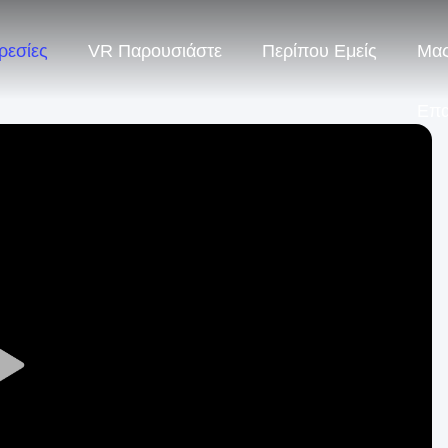
ρεσίες
VR Παρουσιάστε
Περίπου Εμείς
Μας
Επ
Play
Video