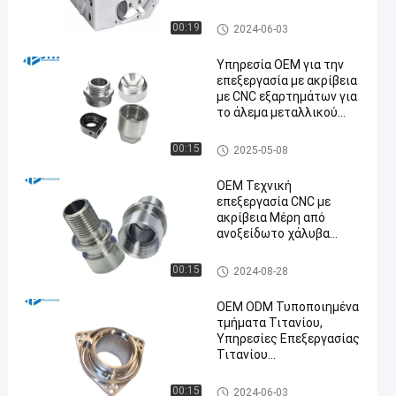
Τεχνικής Τεχνικής
Τεχνικής Τεχνικής
CNC υπηρεσία άλεσης
00:19
2024-06-03
Υψηλής Ακρίβειας
Υπηρεσία OEM για την
επεξεργασία με ακρίβεια
με CNC εξαρτημάτων για
το άλεμα μεταλλικού
χαλκού
CNC υπηρεσία άλεσης
00:15
2025-05-08
OEM Τεχνική
επεξεργασία CNC με
ακρίβεια Μέρη από
ανοξείδωτο χάλυβα
ISO9001 πιστοποιημένο
Ανοξείδωτο CNC που επεξερ
00:15
2024-08-28
γάζεται τις υπηρεσίες στη μ
ηχανή
OEM ODM Τυποποιημένα
τμήματα Τιτανίου,
Υπηρεσίες Επεξεργασίας
Τιτανίου
Αεροδιαστημικής
cnc τιτανίου κατεργασία
00:15
2024-06-03