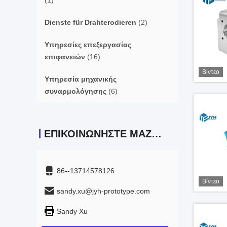
(1)
Dienste für Drahterodieren
(2)
Υπηρεσίες επεξεργασίας
επιφανειών
(16)
Βίντεο
Υπηρεσία μηχανικής
συναρμολόγησης
(6)
ΕΠΙΚΟΙΝΩΝΉΣΤΕ ΜΑΖΊ ΜΑΣ
86--13714578126
Βίντεο
sandy.xu@jyh-prototype.com
Sandy Xu