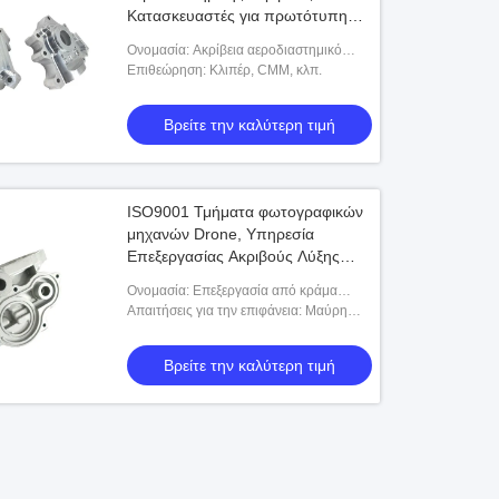
Κατασκευαστές για πρωτότυπη
κατασκευή περίβληματος
Ονομασία: Ακρίβεια αεροδιαστημικό
CNC που επεξεργάζεται τους
Επιθεώρηση: Κλιπέρ, CMM, κλπ.
κατασκευαστές μερών στη μηχανή
Βρείτε την καλύτερη τιμή
ISO9001 Τμήματα φωτογραφικών
μηχανών Drone, Υπηρεσία
Επεξεργασίας Ακριβούς Λύξης
Μαγνησίου
Ονομασία: Επεξεργασία από κράμα
μαγνησίου ακριβείας
Απαιτήσεις για την επιφάνεια: Μαύρη
επικάλυψη, ανωδίαση, αμμοκροτήματα,
γυάλισμα και μπορεί να προσαρμοστεί.
Βρείτε την καλύτερη τιμή