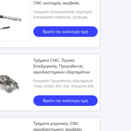
CNC αυστηρής ακριβείας
Ονομασία: Κατασκευαστής εξαρτημάτων
CNC ακριβείας
Επεξεργασία επιφάνειας: Στίλβωση,
υποβολή σε ανοδική οξείδωση,
επίστρωση, κ.λπ.
Βρείτε την καλύτερη τιμή
Τμήματα CNC, Τεχνική
Επεξεργασία, Προμηθευτές
αεροδιαστημικών εξαρτημάτων
Ονομασία: Προμηθευτές εξαρτημάτων
αεροδιαστημικής μηχανικής ακριβείας
Υλικό: Ατσάλι 304, 316, Αλουμίνιο 6061-
t6 / P20 Χάλυβα / Κεράμι, Μπορεί να
προσαρμοστεί
Βρείτε την καλύτερη τιμή
Τμήματα μηχανικής CNC
αεροδιαστημικής ακριβείας