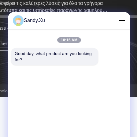
σφέρει τις καλύτερες λύσεις για όλα τα γρήγορα
τότυπα και τις υπηρεσίες παραγωγής χαμηλού
ου και κατ' απαίτηση
Sandy.Xu
επικοινωνήσουμε μαζί σας το συντομότερο δυνατόν.
10:16 AM
Εγγραφείτε.
Good day, what product are you looking 
for?
logy Co., Ltd. Όλα τα δικαιώματα διατηρούνται.