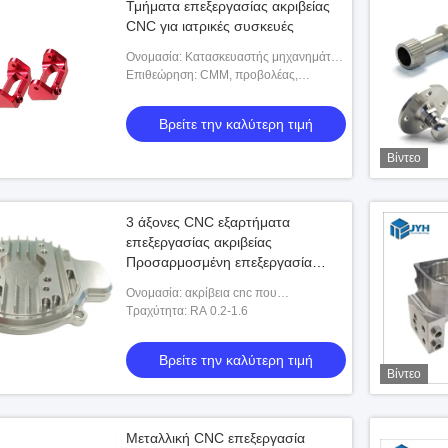
Τμήματα επεξεργασίας ακριβείας
CNC για ιατρικές συσκευές
Ονομασία: Κατασκευαστής μηχανημάτων
CNC ακριβείας
Επιθεώρηση: CMM, προβολέας,
καλιπέρες, κλπ.
Βρείτε την καλύτερη τιμή
Βίντεο
3 άξονες CNC εξαρτήματα
επεξεργασίας ακριβείας
Προσαρμοσμένη επεξεργασία
επιφάνειας
Ονομασία: ακρίβεια cnc που
επεξεργάζεται τις υπηρεσίες στη μηχανή
Τραχύτητα: RA 0.2-1.6
Βρείτε την καλύτερη τιμή
Βίντεο
Μεταλλική CNC επεξεργασία