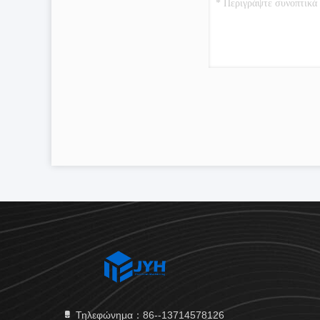
Τηλεφώνημα：86--13714578126