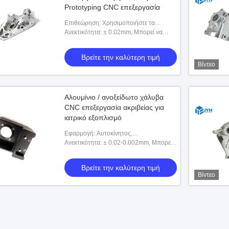
Prototyping CNC επεξεργασία
Επιθεώρηση: Χρησιμοποιήστε τα
καλιπέρ, CMM, προβολέα, κλπ.
Ανεκτικότητα: ± 0.02mm, Μπορεί να
προσαρμοστεί
Βρείτε την καλύτερη τιμή
Βίντεο
Αλουμίνιο / ανοξείδωτο χάλυβα
CNC επεξεργασία ακριβείας για
ιατρικό εξοπλισμό
Εφαρμογή: Αυτοκίνητος,
αεροδιαστημικός, ιατρικός, κ.λπ.
Ανεκτικότητα: ± 0.02-0.002mm, Μπορεί
να προσαρμοστεί
Βρείτε την καλύτερη τιμή
Βίντεο