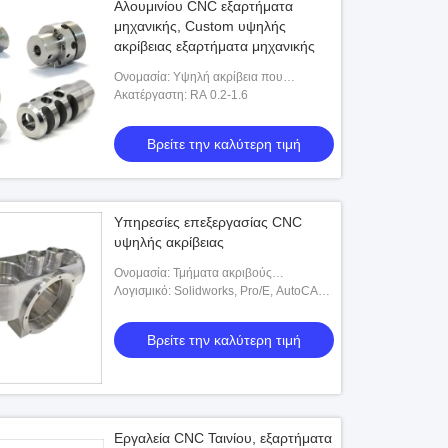
Αλουμινίου CNC εξαρτήματα
μηχανικής, Custom υψηλής
ακρίβειας εξαρτήματα μηχανικής
Ονομασία: Υψηλή ακρίβεια που
επεξεργάζεται τα συστατικά στη μηχανή
Ακατέργαστη: RA 0.2-1.6
Βρείτε την καλύτερη τιμή
Υπηρεσίες επεξεργασίας CNC
υψηλής ακρίβειας
Ονομασία: Τμήματα ακριβούς
μεταποίησης μετάλλων
Λογισμικό: Solidworks, Pro/E, AutoCAD,
κ.λπ.
Βρείτε την καλύτερη τιμή
Εργαλεία CNC Ταινίου, εξαρτήματα