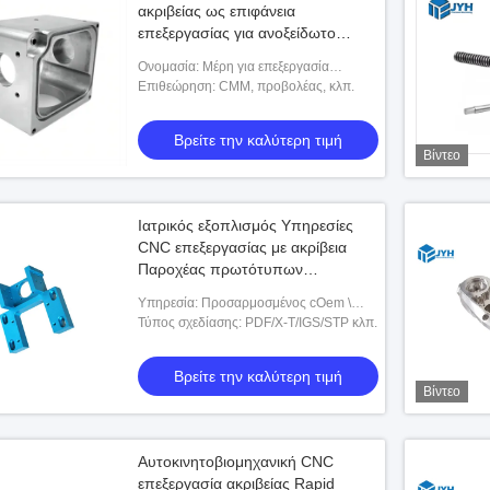
ακριβείας ως επιφάνεια
επεξεργασίας για ανοξείδωτο
χάλυβα
Ονομασία: Μέρη για επεξεργασία
ακριβείας από ανοξείδωτο χάλυβα
Επιθεώρηση: CMM, προβολέας, κλπ.
Βρείτε την καλύτερη τιμή
Βίντεο
Ιατρικός εξοπλισμός Υπηρεσίες
CNC επεξεργασίας με ακρίβεια
Παροχέας πρωτότυπων
περιβλήματος
Υπηρεσία: Προσαρμοσμένος cOem \
CNC που επεξεργάζεται την υπηρεσία
Τύπος σχεδίασης: PDF/X-T/IGS/STP κλπ.
στη μηχανή
Βρείτε την καλύτερη τιμή
Βίντεο
Αυτοκινητοβιομηχανική CNC
επεξεργασία ακριβείας Rapid