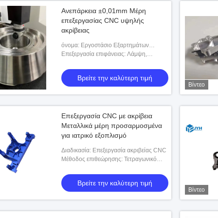
Ανεπάρκεια ±0,01mm Μέρη
επεξεργασίας CNC υψηλής
ακρίβειας
όνομα: Εργοστάσιο Εξαρτημάτων
Υψηλής Ακρίβειας
Επεξεργασία επιφάνειας: Λάμψη,
ανωδίαση, επικάλυψη, κλπ.
Βρείτε την καλύτερη τιμή
Βίντεο
Επεξεργασία CNC με ακρίβεια
Μεταλλικά μέρη προσαρμοσμένα
για ιατρικό εξοπλισμό
Διαδικασία: Επεξεργασία ακριβείας CNC
Μέθοδος επιθεώρησης: Τετραγωνικό
στοιχείο, Callipers, CMM και ούτω
καθεξής
Βρείτε την καλύτερη τιμή
Βίντεο