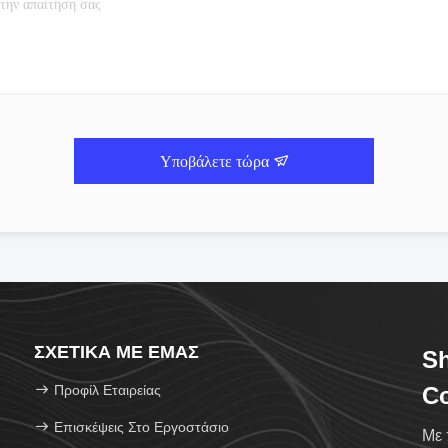
Υποβάλετε τώρα
ΣΧΕΤΙΚΆ ΜΕ ΕΜΆΣ
Sh
Προφίλ Εταιρείας
Co
Επισκέψεις Στο Εργοστάσιο
Με 