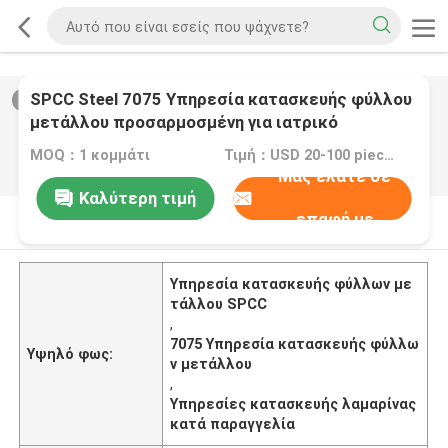
SPCC Steel 7075 Υπηρεσία κατασκευής φύλλου
2
/
0
μετάλλου προσαρμοσμένη για ιατρικό
εξοπλισμό
MOQ：1 κομμάτι
Τιμή：USD 20-100 pieces,negotiable
Μας ελάτε σε
Καλύτερη τιμή
επαφή με
Περιγραφή προϊόντων
Υπηρεσία κατασκευής φύλλων με
τάλλου SPCC
,
7075 Υπηρεσία κατασκευής φύλλω
Υψηλό φως:
ν μετάλλου
,
Υπηρεσίες κατασκευής λαμαρίνας
κατά παραγγελία