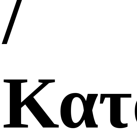
/
Κατ