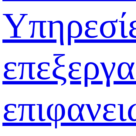
Υπηρεσί
επεξεργα
επιφανει