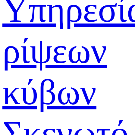
Υπηρεσί
ρίψεων
κύβων
Σκενωτό