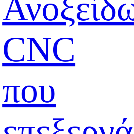
Ανοξείδ
CNC
που
επεξεργά