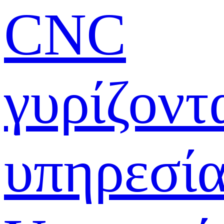
CNC
γυρίζοντ
υπηρεσί