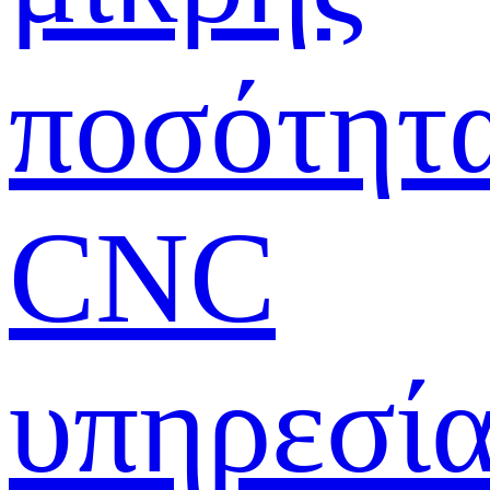
ποσότητ
CNC
υπηρεσί