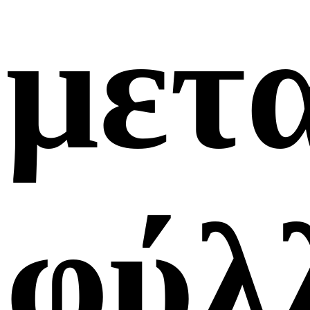
μετ
φύλ