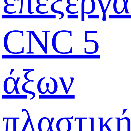
επεξεργα
CNC 5
άξων
πλαστικ