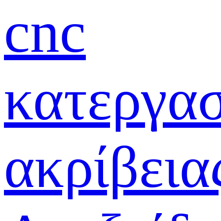
cnc
κατεργα
ακρίβεια