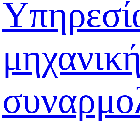
Υπηρεσί
μηχανική
συναρμο