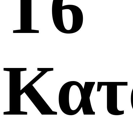
Τ6
Κατ