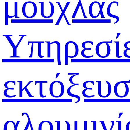
μούχλας
Υπηρεσί
εκτόξευ
αλουμινί