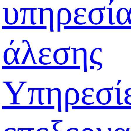
υπηρεσί
άλεσης
Υπηρεσί