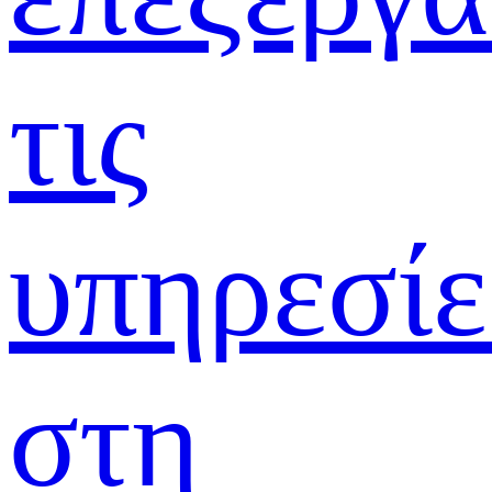
τις
υπηρεσίε
στη