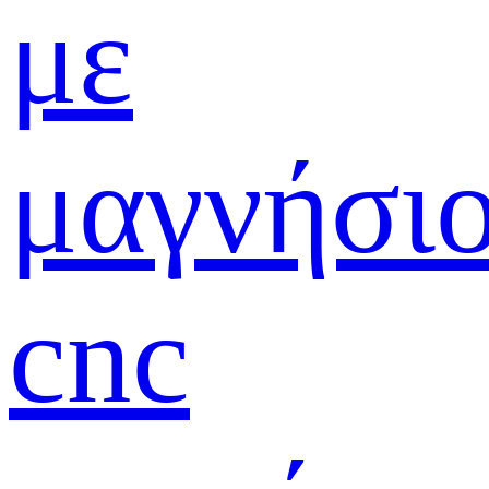
με
μαγνήσι
cnc