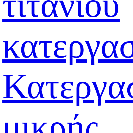
τιτανίου
κατεργα
Κατεργα
μικρής