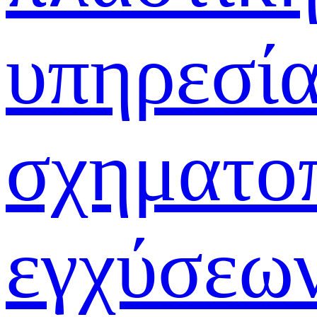
υπηρεσί
σχηματο
εγχύσεω