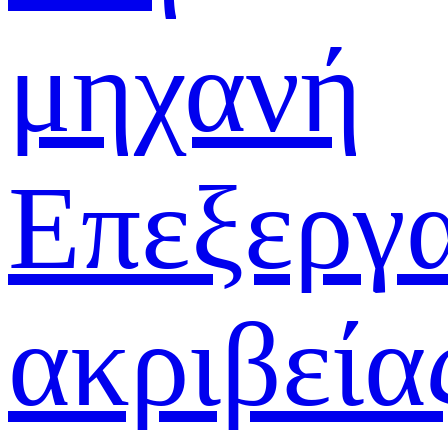
μηχανή
Επεξεργ
ακριβεία