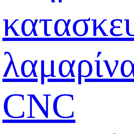
κατασκε
λαμαρίν
CNC