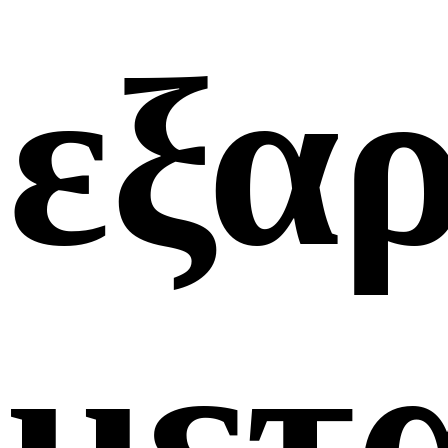
εξα
μετ