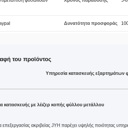
αντιμετώπιση φυσαλίδων
Χρόνος παράδοσης
5-8
aypal
Δυνατότητα προσφοράς
100
αφή του προϊόντος
Υπηρεσία κατασκευής εξαρτημάτων φ
α κατασκευής με λέιζερ κοπής φύλλου μετάλλου
ία επεξεργασίας ακριβείας JYH παρέχει υψηλής ποιότητας υπηρ