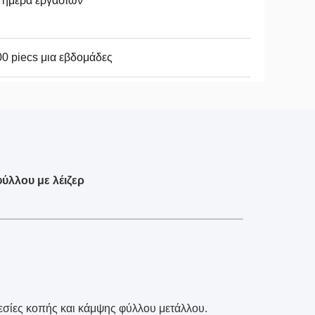
 ημέρα εργασιών
0 piecs μια εβδομάδες
ύλλου με λέιζερ
εσίες κοπής και κάμψης φύλλου μετάλλου.