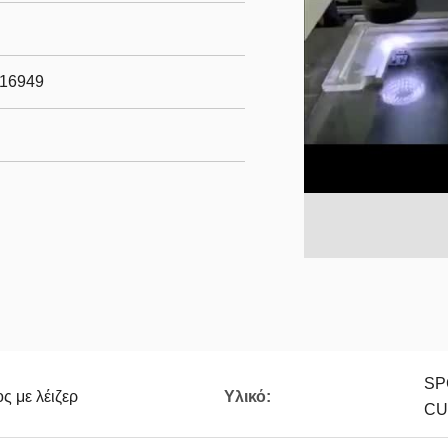
m/16949
SP
ς με λέιζερ
Υλικό:
CU