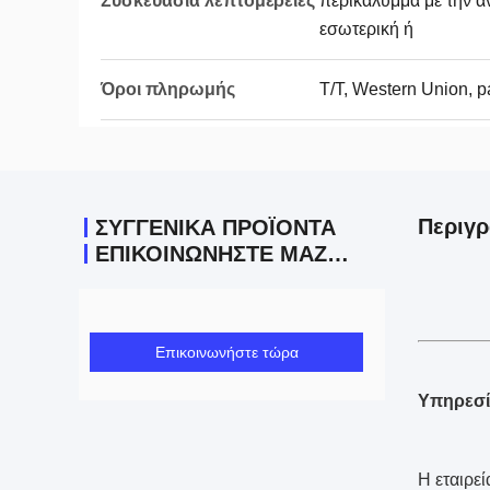
Συσκευασία λεπτομέρειες
περικάλυμμα με την 
εσωτερική ή
Όροι πληρωμής
Τ/Τ, Western Union, p
Περιγρ
ΣΥΓΓΕΝΙΚΆ ΠΡΟΪΌΝΤΑ
ΕΠΙΚΟΙΝΩΝΉΣΤΕ ΜΑΖΊ ΜΑΣ
Επικοινωνήστε τώρα
Υπηρεσί
Η εταιρε