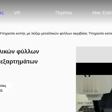
ες
VR
Περίπου
Μας Ελάτ
Παρουσιάστε
Εμείς
Επαφή Μ
Υπηρεσία κοπής με λέιζερ μεταλλικών φύλλων ακριβείας Υπηρεσία κα
λλικών φύλλων
 εξαρτημάτων
είας
01