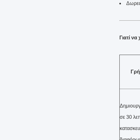
Δωρεά
Γιατί να
Γρή
Δημιουργ
σε 30 λεπ
κατασκευ
διαφόρων