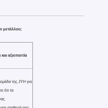
ν μετάλλου;
 και αξιοπιστία
ομάδα της JYH για
ι ότι τα
σας
ται σταθερά στις