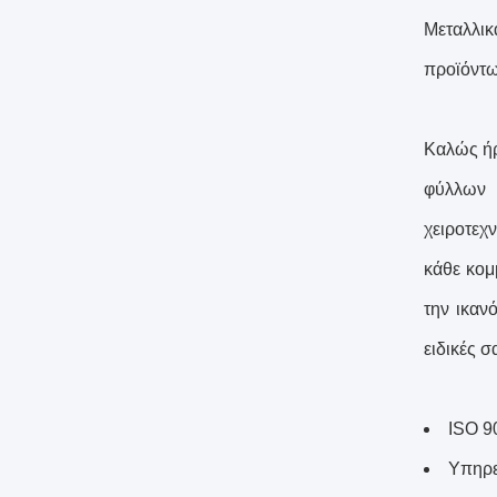
Μεταλλικ
προϊόντω
Καλώς ήρ
φύλλων 
χειροτεχ
κάθε κομ
την ικαν
ειδικές σ
ISO 9
Υπηρε