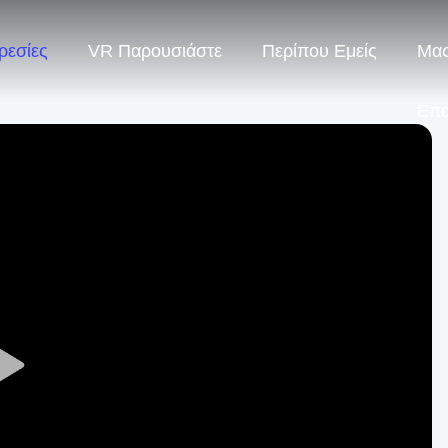
ρεσίες
VR Παρουσιάστε
Περίπου Εμείς
Μας
Επ
Play
Video