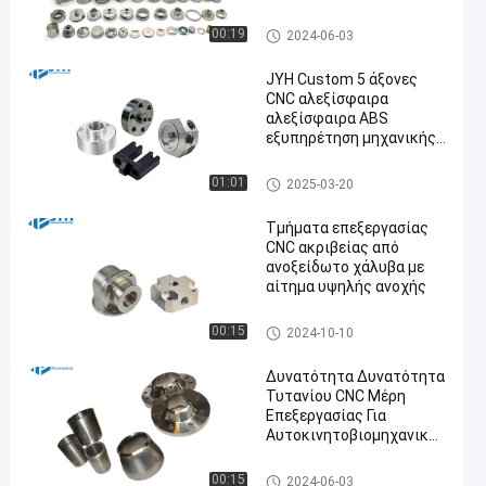
Μαύρισμα
Υπηρεσίες επεξεργασίας CN
00:19
2024-06-03
C 5 άξων
JYH Custom 5 άξονες
CNC αλεξίσφαιρα
αλεξίσφαιρα ABS
εξυπηρέτηση μηχανικής
για ιατρικά εξαρτήματα
Υπηρεσίες επεξεργασίας CN
01:01
2025-03-20
C 5 άξων
Τμήματα επεξεργασίας
CNC ακριβείας από
ανοξείδωτο χάλυβα με
αίτημα υψηλής ανοχής
Ανοξείδωτο CNC που επεξερ
00:15
2024-10-10
γάζεται τις υπηρεσίες στη μ
ηχανή
Δυνατότητα Δυνατότητα
Τυτανίου CNC Μέρη
Επεξεργασίας Για
Αυτοκινητοβιομηχανική
Υπηρεσία Ταχείων
Πρωτοτύπων
cnc τιτανίου κατεργασία
00:15
2024-06-03