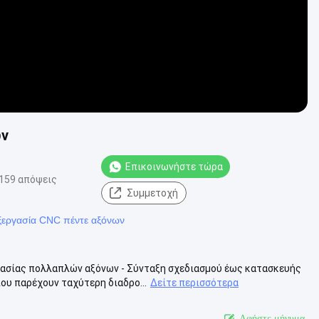
ων
Επικοινωνήστε τώρα
159 απόψεις
Συμμετοχή
εξεργασία CNC πέντε αξόνων
ασίας πολλαπλών αξόνων - Σύνταξη σχεδιασμού έως κατασκευής
υ παρέχουν ταχύτερη διαδρο...
Δείτε περισσότερα
Αφήστε μήνυμα.