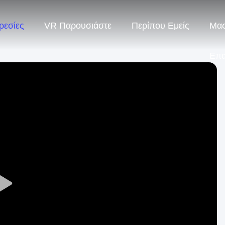
ρεσίες
VR Παρουσιάστε
Περίπου Εμείς
Μας
Επ
Play
Video