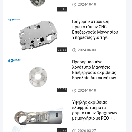
Επεξεργασία ακριβείας με μα
2024-10-10
γνήσιο
00:19
Γρήγορη κατασκευή
πρωτοτύπων CNC
Επεξεργασία Μαγνησίου
Υπηρεσίες για την
αυτοκινητοβιομηχανία
Επεξεργασία ακριβείας με μα
02:38
2024-06-03
γνήσιο
Προσαρμοσμένο
λογότυπο Μαγνήσιο
Επεξεργασία ακρίβειας
Εργαλεία Αυτοκινήτων
Μεταποιημένα με 100%
επιθεώρηση
Επεξεργασία ακριβείας με μα
00:06
2024-10-10
γνήσιο
Υψηλής ακρίβειας
ελαφριά τμήματα
ρομποτικών βραχίονων
με μαγνήσιο με PEO +
Cerakote Coating.
Επεξεργασία ακριβείας με μα
00:22
2026-03-27