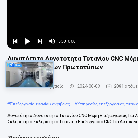
Loaded
:
0%
0:00
/
0:00
Play
Play
Play
Mute
Current
Duration
next
next
Δυνατότητα Δυνατότητα Τυτανίου CNC Μέρη
Time
Υπηρεσία Ταχείων Πρωτοτύπων
cnc τιτανίου κατεργασία
2024-06-03
2081 απόψε
#
Επεξεργασία τιτανίου ακριβείας
#
Υπηρεσίες επεξεργασίας τιτανί
Δυνατότητα Δυνατότητα Τυτανίου CNC Μέρη Επεξεργασίας Για 
Σκληρότητα Σκληρότητα Τιτανίου Επεξεργασία CNC Για Αυτοκινη
Μηνύματα επισκέπτη