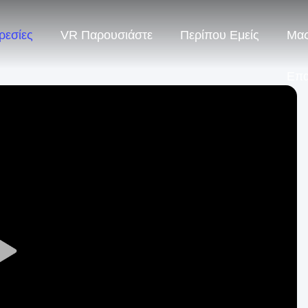
ρεσίες
VR Παρουσιάστε
Περίπου Εμείς
Μας
Επ
Play
Video