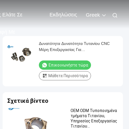
 Ελάτε Σε
Εκδηλώσεις
Greek
αφή Με
Δυνατότητα Δυνατότητα Τυτανίου CNC
Μέρη Επεξεργασίας Για
Αυτοκινητοβιομηχανική Υπηρεσία Ταχείων
Πρωτοτύπων
Επικοινωνήστε τώρα
Μάθετε Περισσότερα
Σχετικά βίντεο
OEM ODM Τυποποιημένα
τμήματα Τιτανίου,
Υπηρεσίες Επεξεργασίας
Τιτανίου