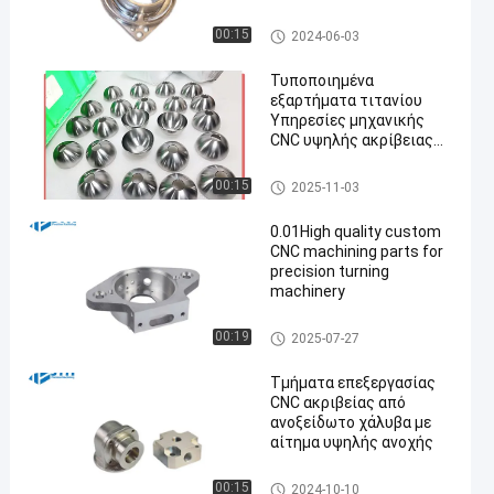
Αεροδιαστημικής
cnc τιτανίου κατεργασία
00:15
2024-06-03
Τυποποιημένα
εξαρτήματα τιτανίου
Υπηρεσίες μηχανικής
CNC υψηλής ακρίβειας
en
για την
αυτοκινητοβιομηχανία
cnc τιτανίου κατεργασία
00:15
2025-11-03
0.01High quality custom
CNC machining parts for
precision turning
machinery
cnc κατεργασία ακρίβειας
00:19
2025-07-27
Τμήματα επεξεργασίας
CNC ακριβείας από
ανοξείδωτο χάλυβα με
αίτημα υψηλής ανοχής
Ανοξείδωτο CNC που επεξερ
00:15
2024-10-10