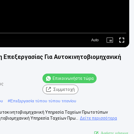
Auto
Picture-
Fullscre
in-
Picture
 Επεξεργασίας Για Αυτοκινητοβιομηχανική
Επικοινωνήστε τώρα
ις
Συμμετοχή
ου
#
Επεξεργασία τύπου τύπου τιτανίου
Αυτοκινητοβιομηχανική Υπηρεσία Ταχείων Πρωτοτύπων
τοβιομηχανική Υπηρεσία Ταχείων Πρω...
Δείτε περισσότερα
Αφήστε μήνυμα.