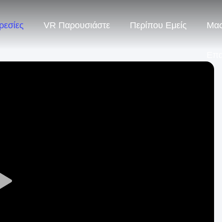
ρεσίες
VR Παρουσιάστε
Περίπου Εμείς
Μας
Επ
Play
Video