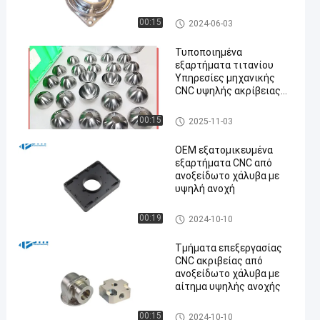
Αεροδιαστημικής
cnc τιτανίου κατεργασία
00:15
2024-06-03
Τυποποιημένα
εξαρτήματα τιτανίου
Υπηρεσίες μηχανικής
CNC υψηλής ακρίβειας
για την
αυτοκινητοβιομηχανία
cnc τιτανίου κατεργασία
00:15
2025-11-03
OEM εξατομικευμένα
εξαρτήματα CNC από
ανοξείδωτο χάλυβα με
υψηλή ανοχή
Ανοξείδωτο CNC που επεξερ
00:19
2024-10-10
γάζεται τις υπηρεσίες στη μ
ηχανή
Τμήματα επεξεργασίας
CNC ακριβείας από
ανοξείδωτο χάλυβα με
αίτημα υψηλής ανοχής
Ανοξείδωτο CNC που επεξερ
00:15
2024-10-10