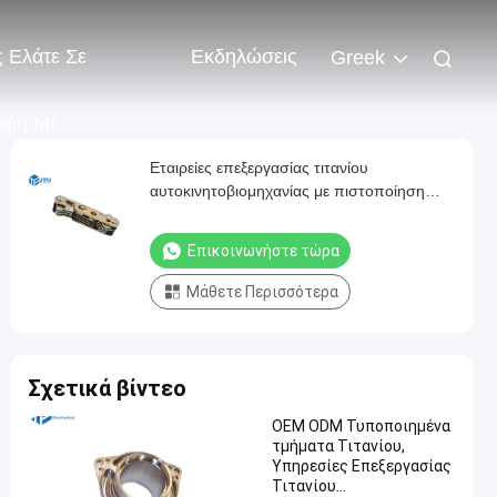
 Ελάτε Σε
Εκδηλώσεις
Greek
αφή Με
Εταιρείες επεξεργασίας τιτανίου
αυτοκινητοβιομηχανίας με πιστοποίηση
ISO9001
Επικοινωνήστε τώρα
Μάθετε Περισσότερα
Σχετικά βίντεο
OEM ODM Τυποποιημένα
τμήματα Τιτανίου,
Υπηρεσίες Επεξεργασίας
Τιτανίου