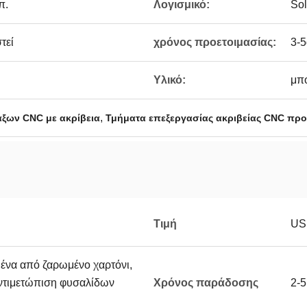
π.
Λογισμικό:
Sol
τεί
χρόνος προετοιμασίας:
3-
Υλικό:
μπο
,
άξων CNC με ακρίβεια
Τμήματα επεξεργασίας ακριβείας CNC π
Τιμή
USD
ένα από ζαρωμένο χαρτόνι,
αντιμετώπιση φυσαλίδων
Χρόνος παράδοσης
2-5