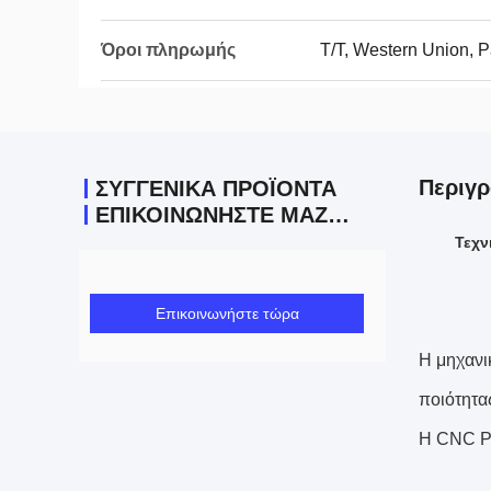
Όροι πληρωμής
Τ/Τ, Western Union, 
Περιγρ
ΣΥΓΓΕΝΙΚΆ ΠΡΟΪΌΝΤΑ
ΕΠΙΚΟΙΝΩΝΉΣΤΕ ΜΑΖΊ ΜΑΣ
Τεχν
Επικοινωνήστε τώρα
Η μηχανι
ποιότητα
Η CNC Pr