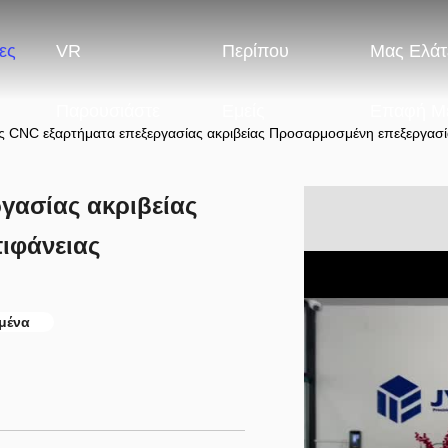
ες
VR
Περίπου
Μας Ελάτ
Παρουσιάστε
Εμείς
Επαφή Μ
ς CNC εξαρτήματα επεξεργασίας ακριβείας Προσαρμοσμένη επεξεργασί
γασίας ακριβείας
ιφάνειας
μένα