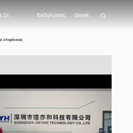
ε Σε
Εκδηλώσεις
Greek
ε
α επιφάνειας