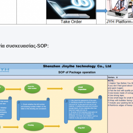
γία συσκευασίας-SOP: