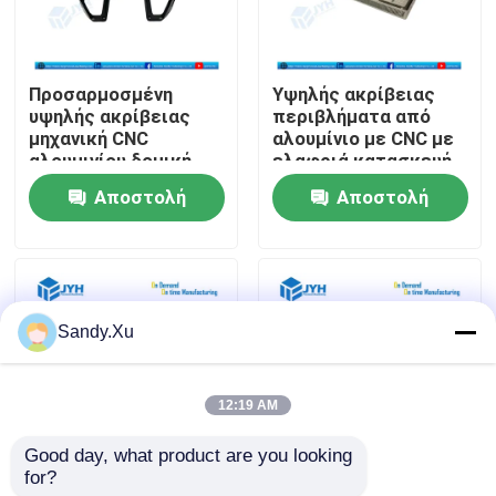
Περίπου εμείς
Προσαρμοσμένη
Υψηλής ακρίβειας
υψηλής ακρίβειας
περιβλήματα από
Γύρος εργοστασίων
μηχανική CNC
αλουμίνιο με CNC με
αλουμινίου δομική
ελαφριά κατασκευή
στήριξη
υψηλής αντοχής και
Αποστολή
Αποστολή
Ποιοτικός έλεγχος
τοποθέτησης με
εξαιρετική θερμική
μαύρο ματ
αγωγιμότητα
ερώτησης
ερώτησης
ανωτισμένο
φινίρισμα
Μας ελάτε σε επαφή με
Sandy.Xu
Ειδήσεις
12:19 AM
Περιπτώσεις
Good day, what product are you looking 
for?
Μηχανουργική
Υπηρεσία
Ζητήστε ένα απόσπασμα