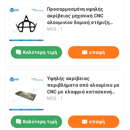
Προσαρμοσμένη υψηλής
ακρίβειας μηχανική CNC
αλουμινίου δομική στήριξη
τοποθέτησης με μαύρο ματ
MOQ：1
ανωτισμένο φινίρισμα
Καλύτερη τιμή
επαφή
Υψηλής ακρίβειας
περιβλήματα από αλουμίνιο με
CNC με ελαφριά κατασκευή
υψηλής αντοχής και εξαιρετική
MOQ：1
θερμική αγωγιμότητα
Καλύτερη τιμή
επαφή