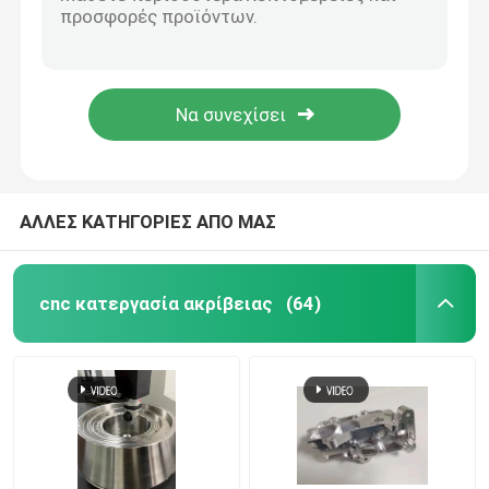
ηλεκτροπληγή Στρώση κενού Ταχεία δημιουργία πρωτοτύπων Αποδοτική παραγωγή μούχλας σιλικόνης
Προμηθευτής μεταλλικών προϊόντων με μηχανοκίνητη μηχανική CNC με χαμηλό όγκο
cnc κατεργασία ακρίβειας
Υπηρεσία μικρού όγκου κατασκευής πρωτότυπων
Τεχνική επεξεργασία και κατασκευή μεταλλικών εξαρτημάτων αυτοκινήτων
Ανοξείδωτο CNC που επεξεργάζεται τις υπηρεσίες 
Τμήματα παραγωγής CNC χαμηλού όγκου για την κατασκευή πρωτοτύπων / παραγωγή
Επεξεργασία ακριβείας με μαγνήσιο
ΑΛΛΕΣ ΚΑΤΗΓΟΡΙΕΣ ΑΠΟ ΜΑΣ
cnc τιτανίου κατεργασία
cnc κατεργασία ακρίβειας
(64)
Κατεργασία μικρής ποσότητας CNC
υπηρεσία κατασκευής λαμαρίνας
CNC υπηρεσία άλεσης