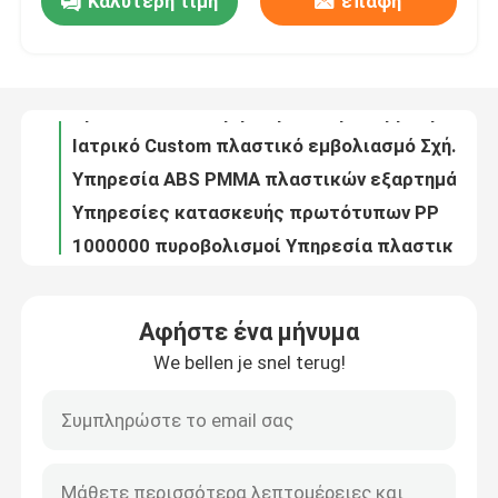
Καλύτερη τιμή
επαφή
Προσαρμοσμένη υπηρεσία εκτύπωσης πρωτοτύπου ABS για εξαρτήματα εκτύπωσης SLS SLA
Πρωτότυπα από ρητίνη ABS Προσαρμοσμένες υπηρεσίες 3D εκτύπωσης Πιστοποιητικό ISO9001
Περίπου εμείς
Ιατρικό Custom πλαστικό εμβολιασμό Σχήμα ακριβείας Σχήμα εμβολιασμού σύντομη διαδρομή
Υπηρεσία ABS PMMA πλαστικών εξαρτημάτων για ιατρικά εξαρτήματα
Γύρος εργοστασίων
Υπηρεσίες κατασκευής πρωτότυπων PP
1000000 πυροβολισμοί Υπηρεσία πλαστικού εμβολιασμού Πολωνική ιατρική πλαστική κατασκευή ISO9001
Ποιοτικός έλεγχος
Η κατασκευή μούχλας για έγχυση πλαστικού POM για το συνδεδεμένο εκπαιδευτικό φυσίγγιο
1000-2000 πυροβολισμοί Ρήψη υπό κενό Γρήγορη πρωτότυπη παραγωγή χαμηλού όγκου
Ουρεθάνιο Σκηνοθεσία Κηλίδας Χωρισμός Χρωματισμός γυαλιστερό Γλαστική επιφάνεια
Μας ελάτε σε επαφή με
50-100 πυροβολισμοί Ρήψη υπό κενό Ταχεία πρωτότυποποίηση 0.1mm Ανεπάρκεια
Αφήστε ένα μήνυμα
Ανεπάρκεια 0,15 mm Στρώματα υπό κενό Μέρη πλαστικού ABS
Ειδήσεις
We bellen je snel terug!
OEM Vacuum Casting Rapid Prototyping για αεροδιαστημικά εξαρτήματα αυτοκινήτων
Ρούμπινο κενό χύτευση Σιλικόνη μούχλα 100-200 πυροβολισμούς για δοκιμή Fit
Περιπτώσεις
ISO9001 Σκενωτό χύτευση ταχείας κατασκευής πρωτοτύπων πλαστικό ABS ταχείας κατασκευής πρωτοτύπων
Πρωτότυπα χύτευσης κενού για ABS πολυουρεθάνων
Ζητήστε ένα απόσπασμα