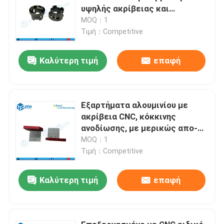
υψηλής ακρίβειας και
κατασκευασμένα με μηχανή
MOQ：1
CNC από τιτάνιο
Τιμή：Competitive
Καλύτερη τιμή
επαφή
Εξαρτήματα αλουμινίου με
ακρίβεια CNC, κόκκινης
ανοδίωσης, με μερικώς απο-
ανοδιωμένες περιοχές και
MOQ：1
αντοχή στη διάβρωση
Τιμή：Competitive
Καλύτερη τιμή
επαφή