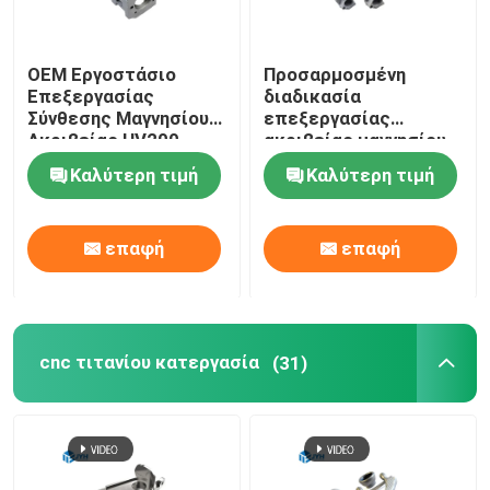
OEM Εργοστάσιο
Προσαρμοσμένη
Επεξεργασίας
διαδικασία
Σύνθεσης Μαγνησίου
επεξεργασίας
Ακριβείας HV200 -
ακριβείας μαγνησίου
HV350
για προϊόντα
Καλύτερη τιμή
Καλύτερη τιμή
κιβωτίων ταχυτήτων
επαφή
επαφή
cnc τιτανίου κατεργασία
(31)