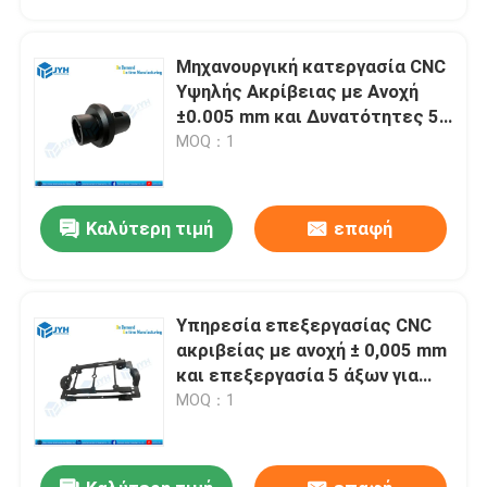
Μηχανουργική κατεργασία CNC
Υψηλής Ακρίβειας με Ανοχή
±0.005 mm και Δυνατότητες 5
Αξόνων για Ταχεία
MOQ：1
Πρωτοτυποποίηση
Καλύτερη τιμή
επαφή
Υπηρεσία επεξεργασίας CNC
Σπίτι
ακριβείας με ανοχή ± 0,005 mm
και επεξεργασία 5 άξων για
πρωτότυπο έως μαζική
MOQ：1
Υπηρεσίες
παραγωγή
VR παρουσιάστε