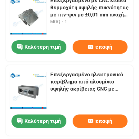
Επεξεργασμένο με CNC ειδικό
θερμοχύτη υψηλής πυκνότητας
με πιν-φιν με ±0,01 mm ανοχή
και ανθεκτικό στη διάβρωση
MOQ：1
περιβλήμα ECU
Καλύτερη τιμή
επαφή
Επεξεργασμένο ηλεκτρονικό
περίβλημα από αλουμίνιο
υψηλής ακρίβειας CNC με
θερμική και EMI προστασία και
εξατομικευμένα επιφανειακά
επιτελεία
Καλύτερη τιμή
επαφή