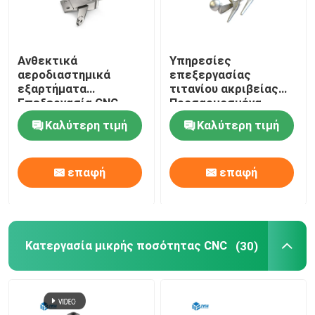
Ανθεκτικά
Υπηρεσίες
αεροδιαστημικά
επεξεργασίας
εξαρτήματα
τιτανίου ακριβείας
Επεξεργασία CNC
Προσαρμοσμένα
Τμηματα τιτανίου
σχέδια ODM
Καλύτερη τιμή
Καλύτερη τιμή
0.01-0.005mm
διαθέσιμα
Ανεπάρκεια
επαφή
επαφή
Κατεργασία μικρής ποσότητας CNC
(30)