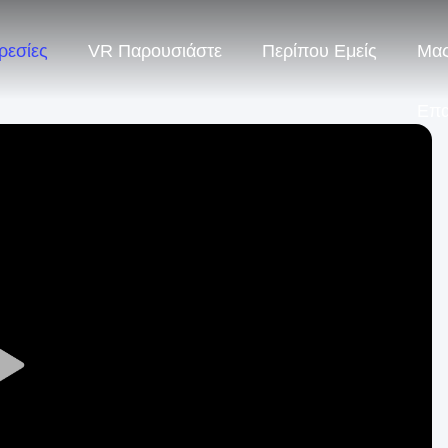
ρεσίες
VR Παρουσιάστε
Περίπου Εμείς
Μας
Επ
Play
Video