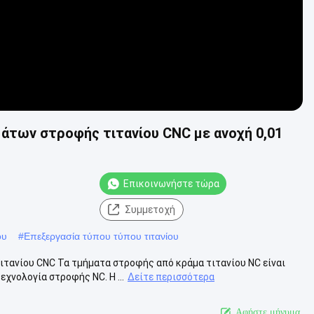
άτων στροφής τιτανίου CNC με ανοχή 0,01
Επικοινωνήστε τώρα
Συμμετοχή
ου
#
Επεξεργασία τύπου τύπου τιτανίου
τανίου CNC Τα τμήματα στροφής από κράμα τιτανίου NC είναι
χνολογία στροφής NC. Η ...
Δείτε περισσότερα
Αφήστε μήνυμα.