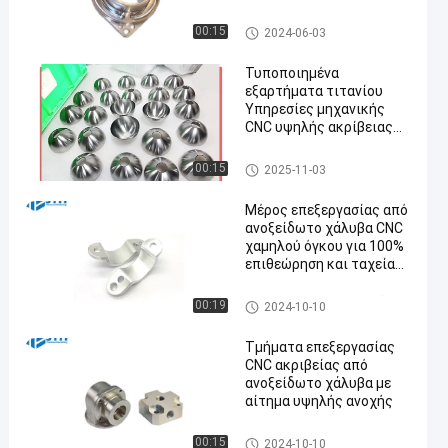
Αεροδιαστημικής
cnc τιτανίου κατεργασία
00:15
2024-06-03
Τυποποιημένα
εξαρτήματα τιτανίου
Υπηρεσίες μηχανικής
CNC υψηλής ακρίβειας
για την
αυτοκινητοβιομηχανία
cnc τιτανίου κατεργασία
00:15
2025-11-03
Μέρος επεξεργασίας από
ανοξείδωτο χάλυβα CNC
χαμηλού όγκου για 100%
επιθεώρηση και ταχεία
αποστολή
Κατεργασία μικρής ποσότητ
00:19
2024-10-10
ας CNC
Τμήματα επεξεργασίας
CNC ακριβείας από
ανοξείδωτο χάλυβα με
αίτημα υψηλής ανοχής
Ανοξείδωτο CNC που επεξερ
00:15
2024-10-10