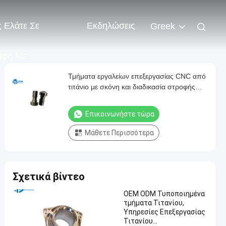
 Ελάτε Σε
Εκδηλώσεις
Greek
αφή Με
Τμήματα εργαλείων επεξεργασίας CNC από
τιτάνιο με σκόνη και διαδικασία στροφής
CNC
Επικοινωνήστε τώρα
Μάθετε Περισσότερα
Σχετικά βίντεο
OEM ODM Τυποποιημένα
τμήματα Τιτανίου,
Υπηρεσίες Επεξεργασίας
Τιτανίου