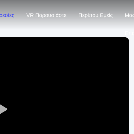
ρεσίες
VR Παρουσιάστε
Περίπου Εμείς
Μας
Επ
Play
Video