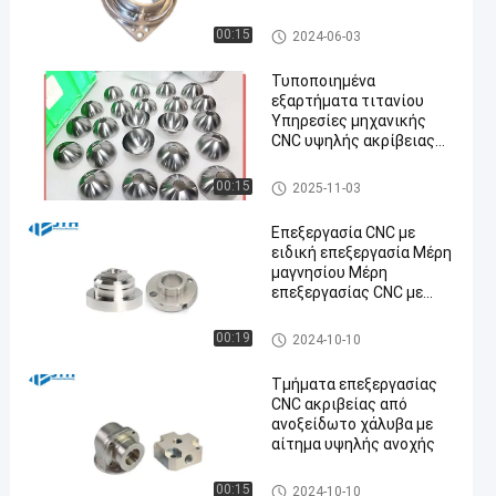
Αεροδιαστημικής
cnc τιτανίου κατεργασία
00:15
2024-06-03
Τυποποιημένα
εξαρτήματα τιτανίου
Υπηρεσίες μηχανικής
CNC υψηλής ακρίβειας
για την
αυτοκινητοβιομηχανία
cnc τιτανίου κατεργασία
00:15
2025-11-03
Επεξεργασία CNC με
ειδική επεξεργασία Μέρη
μαγνησίου Μέρη
επεξεργασίας CNC με
στροφή Μεγάλη ακρίβεια
Επεξεργασία ακριβείας με μα
00:19
2024-10-10
γνήσιο
Τμήματα επεξεργασίας
CNC ακριβείας από
ανοξείδωτο χάλυβα με
αίτημα υψηλής ανοχής
Ανοξείδωτο CNC που επεξερ
00:15
2024-10-10