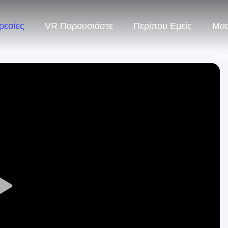
ρεσίες
VR Παρουσιάστε
Περίπου Εμείς
Μας
Επ
Play
Video