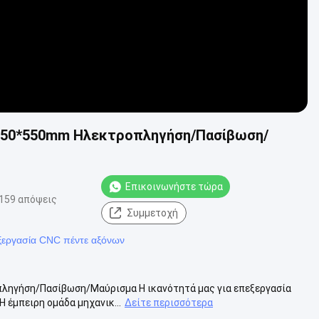
*650*550mm Ηλεκτροπληγήση/Πασίβωση/
Επικοινωνήστε τώρα
159 απόψεις
Συμμετοχή
εξεργασία CNC πέντε αξόνων
ληγήση/Πασίβωση/Μαύρισμα Η ικανότητά μας για επεξεργασία
Η έμπειρη ομάδα μηχανικ...
Δείτε περισσότερα