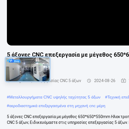
5 άξονες CNC επεξεργασία με μέγεθος 650
Μαύρισμα
Υπηρεσίες επεξεργασίας CNC 5 άξων
2024-08-26
#
Μεταλλουργήματα CNC υψηλής ταχύτητας 5 άξων
#
Τεχνική επ
#
αεροδιαστημικά επεξεργασμένα στη μηχανή cnc μέρη
5 άξονες CNC επεξεργασία με μέγεθος 650*650*550mm Ηλεκτροπ
CNC 5 άξων; Ειδικευόμαστε στις υπηρεσίες επεξεργασίας 5 άξων. 