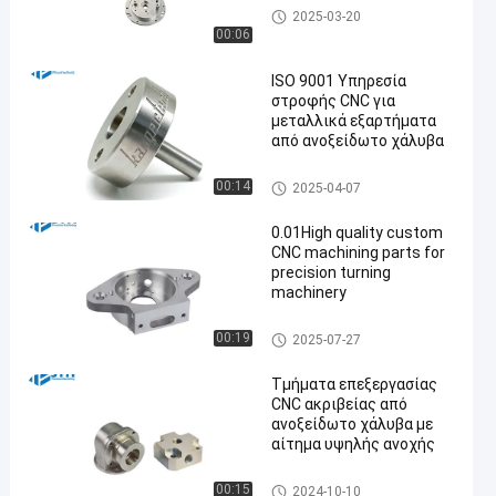
CNC γυρίζοντας υπηρεσία
2025-03-20
00:06
ISO 9001 Υπηρεσία
στροφής CNC για
μεταλλικά εξαρτήματα
από ανοξείδωτο χάλυβα
CNC γυρίζοντας υπηρεσία
00:14
2025-04-07
0.01High quality custom
CNC machining parts for
precision turning
machinery
cnc κατεργασία ακρίβειας
00:19
2025-07-27
Τμήματα επεξεργασίας
CNC ακριβείας από
ανοξείδωτο χάλυβα με
αίτημα υψηλής ανοχής
Ανοξείδωτο CNC που επεξερ
00:15
2024-10-10