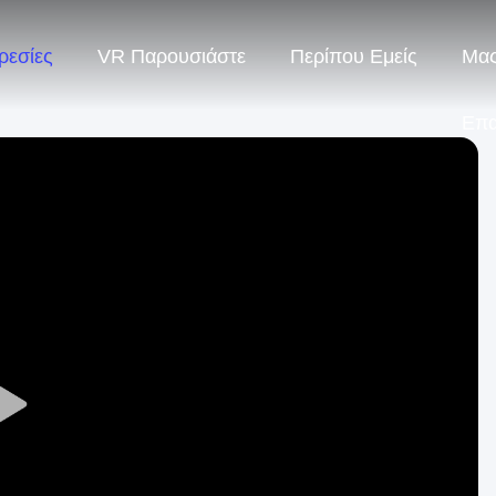
ρεσίες
VR Παρουσιάστε
Περίπου Εμείς
Μας
Επ
Play
Video