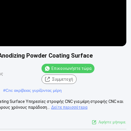
Anodizing Powder Coating Surface
Επικοινωνήστε τώρα
ις
Συμμετοχή
#
Cnc ακρίβειας γυρίζοντας μέρη
ating Surface Υπηρεσίες στροφής CNC για μέρη στροφής CNC και
ρους χρόνους παράδοση...
Δείτε περισσότερα
Αφήστε μήνυμα.