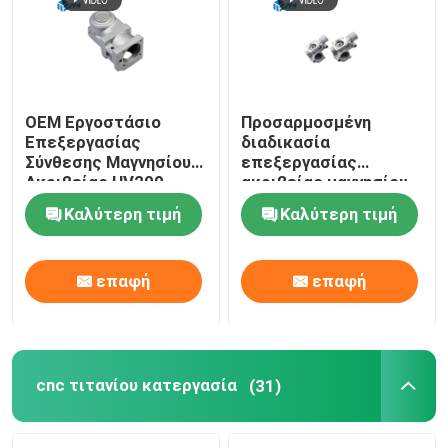
Περίπου εμείς
Γύρος εργοστασίων
OEM Εργοστάσιο
Προσαρμοσμένη
Επεξεργασίας
διαδικασία
Σύνθεσης Μαγνησίου
επεξεργασίας
Ακριβείας HV200 -
ακριβείας μαγνησίου
Ποιοτικός έλεγχος
HV350
για προϊόντα
Καλύτερη τιμή
Καλύτερη τιμή
κιβωτίων ταχυτήτων
Μας ελάτε σε επαφή με
επαφή
επαφή
Ειδήσεις
Περιπτώσεις
cnc τιτανίου κατεργασία
(31)
Ζητήστε ένα απόσπασμα