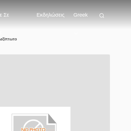
ε Σε
Εκδηλώσεις
Greek
ε
λεξίπτωτο