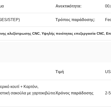
μα
Ανεκτικότητα:
00,
IGES/STEP)
Τρόπος παράδοσης:
Fed
,
,
ένης αλεξίστρωσης CNC
Υψηλής ποιότητας επεξεργασία CNC
Επ
Τιμή
US
ικό κουτί + Καρτόνι,
στική σακούλα με χαρτοκιβώτιο
Χρόνος παράδοσης
2-5