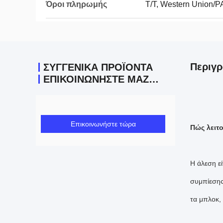
Όροι πληρωμής
Τ/Τ, Western Union/
Περιγρ
ΣΥΓΓΕΝΙΚΆ ΠΡΟΪΌΝΤΑ
ΕΠΙΚΟΙΝΩΝΉΣΤΕ ΜΑΖΊ ΜΑΣ
Επικοινωνήστε τώρα
Πώς λειτ
Η άλεση εί
συμπίεσης
τα μπλοκ,