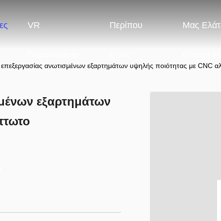
ες
VR
Περίπου
Μας Ελάτ
Παρουσιάστε
Εμείς
Επαφή Μ
 επεξεργασίας ανωτισμένων εξαρτημάτων υψηλής ποιότητας με CNC α
σμένων εξαρτημάτων
πτωτο