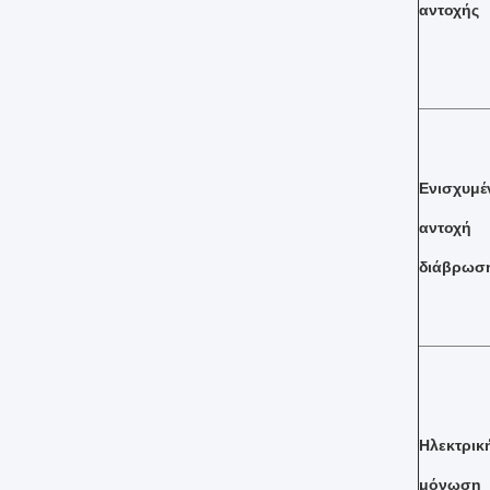
αντοχής
Ενισχυμέ
αντοχ
διάβρωσ
Ηλεκτρικ
μόνωση