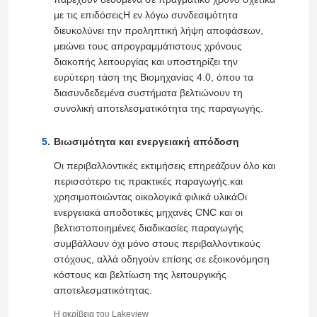
με τις επιδόσειςΗ εν λόγω συνδεσιμότητα
διευκολύνει την προληπτική λήψη αποφάσεων,
μειώνει τους απρογραμμάτιστους χρόνους
διακοπής λειτουργίας και υποστηρίζει την
ευρύτερη τάση της Βιομηχανίας 4.0, όπου τα
διασυνδεδεμένα συστήματα βελτιώνουν τη
συνολική αποτελεσματικότητα της παραγωγής.
Βιωσιμότητα και ενεργειακή απόδοση
Οι περιβαλλοντικές εκτιμήσεις επηρεάζουν όλο και
περισσότερο τις πρακτικές παραγωγής.και
χρησιμοποιώντας οικολογικά φιλικά υλικάΟι
ενεργειακά αποδοτικές μηχανές CNC και οι
Σπίτι
βελτιστοποιημένες διαδικασίες παραγωγής
συμβάλλουν όχι μόνο στους περιβαλλοντικούς
στόχους, αλλά οδηγούν επίσης σε εξοικονόμηση
Υπηρεσίες
κόστους και βελτίωση της λειτουργικής
αποτελεσματικότητας.
VR παρουσιάστε
Η ακρίβεια του Lakeview