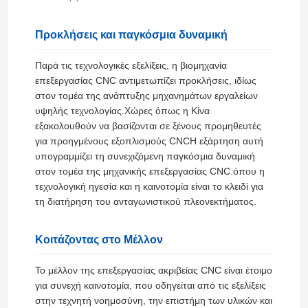
Προκλήσεις και παγκόσμια δυναμική
Περίπου εμείς
Παρά τις τεχνολογικές εξελίξεις, η βιομηχανία
επεξεργασίας CNC αντιμετωπίζει προκλήσεις, ιδίως
Γύρος εργοστασίων
στον τομέα της ανάπτυξης μηχανημάτων εργαλείων
υψηλής τεχνολογίας.Χώρες όπως η Κίνα
Ποιοτικός έλεγχος
εξακολουθούν να βασίζονται σε ξένους προμηθευτές
για προηγμένους εξοπλισμούς CNCΗ εξάρτηση αυτή
υπογραμμίζει τη συνεχιζόμενη παγκόσμια δυναμική
Μας ελάτε σε επαφή με
στον τομέα της μηχανικής επεξεργασίας CNC.όπου η
τεχνολογική ηγεσία και η καινοτομία είναι το κλειδί για
τη διατήρηση του ανταγωνιστικού πλεονεκτήματος.
Ειδήσεις
Κοιτάζοντας στο Μέλλον
Περιπτώσεις
Το μέλλον της επεξεργασίας ακριβείας CNC είναι έτοιμο
για συνεχή καινοτομία, που οδηγείται από τις εξελίξεις
Ζητήστε ένα απόσπασμα
στην τεχνητή νοημοσύνη, την επιστήμη των υλικών και