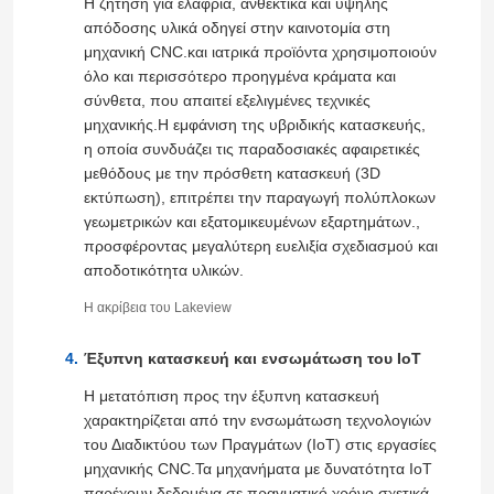
Η ζήτηση για ελαφριά, ανθεκτικά και υψηλής
απόδοσης υλικά οδηγεί στην καινοτομία στη
μηχανική CNC.και ιατρικά προϊόντα χρησιμοποιούν
όλο και περισσότερο προηγμένα κράματα και
σύνθετα, που απαιτεί εξελιγμένες τεχνικές
μηχανικής.Η εμφάνιση της υβριδικής κατασκευής,
η οποία συνδυάζει τις παραδοσιακές αφαιρετικές
μεθόδους με την πρόσθετη κατασκευή (3D
εκτύπωση), επιτρέπει την παραγωγή πολύπλοκων
γεωμετρικών και εξατομικευμένων εξαρτημάτων.,
προσφέροντας μεγαλύτερη ευελιξία σχεδιασμού και
αποδοτικότητα υλικών.
Η ακρίβεια του Lakeview
Έξυπνη κατασκευή και ενσωμάτωση του IoT
Η μετατόπιση προς την έξυπνη κατασκευή
χαρακτηρίζεται από την ενσωμάτωση τεχνολογιών
του Διαδικτύου των Πραγμάτων (IoT) στις εργασίες
μηχανικής CNC.Τα μηχανήματα με δυνατότητα IoT
παρέχουν δεδομένα σε πραγματικό χρόνο σχετικά