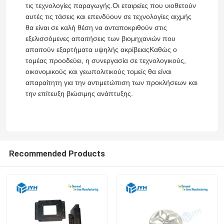
τις τεχνολογίες παραγωγής.Οι εταιρείες που υιοθετούν
αυτές τις τάσεις και επενδύουν σε τεχνολογίες αιχμής
cnc κατεργασία ακρίβειας
θα είναι σε καλή θέση να ανταποκριθούν στις
εξελισσόμενες απαιτήσεις των βιομηχανιών που
απαιτούν εξαρτήματα υψηλής ακρίβειαςΚαθώς ο
Ανοξείδωτο CNC που επεξεργάζεται τις υπηρεσίες 
τομέας προοδεύει, η συνεργασία σε τεχνολογικούς,
οικονομικούς και γεωπολιτικούς τομείς θα είναι
απαραίτητη για την αντιμετώπιση των προκλήσεων και
Επεξεργασία ακριβείας με μαγνήσιο
την επίτευξη βιώσιμης ανάπτυξης.
cnc τιτανίου κατεργασία
Κατεργασία μικρής ποσότητας CNC
Recommended Products
υπηρεσία κατασκευής λαμαρίνας
CNC υπηρεσία άλεσης